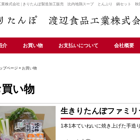
工業株式会社 | きりたんぽ製造加工販売 比内地鶏スープ とんぶり 鍋セット 秋
紹介
お買い物
お支払いについて
会社概要
ップページ
>
お買い物
お買い物
生きりたんぽファミリ
1本1本ていねいに焼き上げた手造