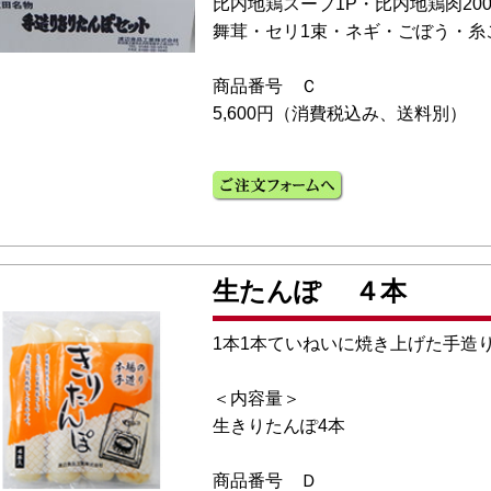
比内地鶏スープ1P・比内地鶏肉200
舞茸・セリ1束・ネギ・ごぼう・糸
商品番号 Ｃ
5,600円（消費税込み、送料別）
生たんぽ ４本
1本1本ていねいに焼き上げた手造
＜内容量＞
生きりたんぽ4本
商品番号 Ｄ