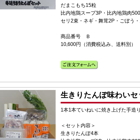
だまこもち15粒
比内地鶏スープ3P・比内地鶏肉500
セリ2束・ネギ・舞茸2P・ごぼう
商品番号 Ｂ
10,600円（消費税込み、送料別）
生きりたんぽ味わいセ
1本1本ていねいに焼き上げた手造
＜セット内容＞
生きりたんぽ4本