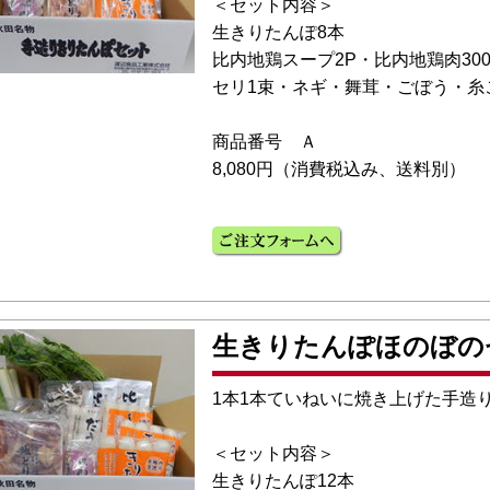
＜セット内容＞
生きりたんぽ8本
比内地鶏スープ2P・比内地鶏肉300
セリ1束・ネギ・舞茸・ごぼう・糸
商品番号 Ａ
8,080円（消費税込み、送料別）
生きりたんぽほのぼの
1本1本ていねいに焼き上げた手造
＜セット内容＞
生きりたんぽ12本